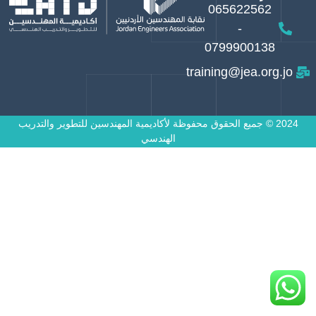
065622562
-
0799900138
training@jea.org.jo
2024 © جميع الحقوق محفوظة لأكاديمية المهندسين للتطوير والتدريب
الهندسي